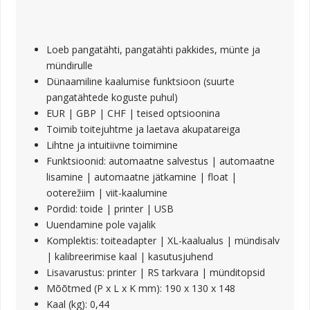
Loeb pangatähti, pangatähti pakkides, münte ja
mündirulle
Dünaamiline kaalumise funktsioon (suurte
pangatähtede koguste puhul)
EUR | GBP | CHF | teised optsioonina
Toimib toitejuhtme ja laetava akupatareiga
Lihtne ja intuitiivne toimimine
Funktsioonid: automaatne salvestus | automaatne
lisamine | automaatne jätkamine | float |
ooterežiim | viit-kaalumine
Pordid: toide | printer | USB
Uuendamine pole vajalik
Komplektis: toiteadapter | XL-kaalualus | mündisalv
| kalibreerimise kaal | kasutusjuhend
Lisavarustus: printer | RS tarkvara | münditopsid
Mõõtmed (P x L x K mm): 190 x 130 x 148
Kaal (kg): 0,44